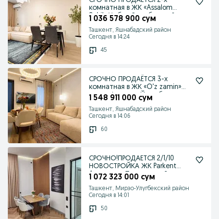
СРОЧНО ПРОДАЁТСЯ 2-х
комнатная в ЖК «Assalom
Sohil» Уз бум Яшнабадский
1 036 578 900 сум
Ташкент, Яшнабадский район
Сегодня в 14:24
45
СРОЧНО ПРОДАЁТСЯ 3-х
комнатная в ЖК «O'z zamin»
улица Фаргона Йули ба
1 548 911 000 сум
Ташкент, Яшнабадский район
Сегодня в 14:06
60
СРОЧНО!ПРОДАЕТСЯ 2/1/10
НОВОСТРОЙКА ЖК Parkent
Avenue на: Паркентский
1 072 323 000 сум
Ташкент, Мирзо-Улугбекский район
Сегодня в 14:01
50