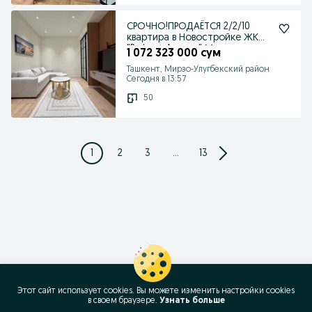
СРОЧНО!ПРОДАЁТСЯ 2/2/10
квартира в Новостройке ЖК
"Parkent Avenue" Ми
1 072 323 000 сум
Ташкент, Мирзо-Улугбекский район
Сегодня в 13:57
50
1
2
3
...
13
Этот сайт использует cookies. Вы можете изменить настройки cookies
в своeм браузере.
Узнать больше