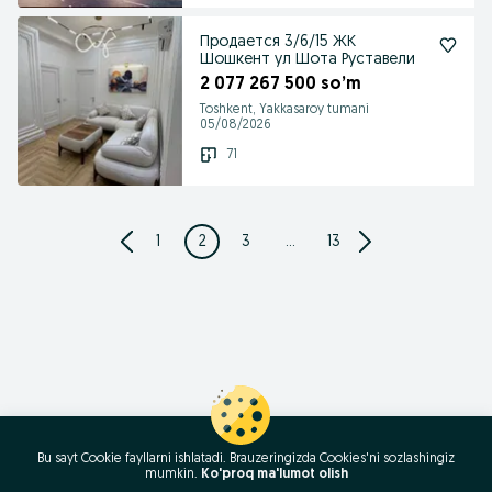
Продается 3/6/15 ЖК
Шошкент ул Шота Руставели
2 077 267 500 so’m
Toshkent, Yakkasaroy tumani
05/08/2026
71
1
2
3
...
13
Bu sayt Cookie fayllarni ishlatadi. Brauzeringizda Cookies'ni sozlashingiz
mumkin.
Ko'proq ma'lumot olish