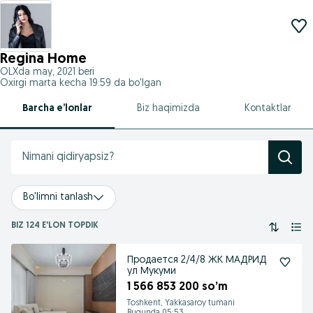
Regina Home
OLXda
may, 2021
beri
Oxirgi marta kecha 19:59 da bo'lgan
Barcha e’lonlar
Biz haqimizda
Kontaktlar
Bo'limni tanlash
BIZ 124 E'LON TOPDIK
Продается 2/4/8 ЖК МАДРИД
ул Мукуми
1 566 853 200 so’m
Toshkent, Yakkasaroy tumani