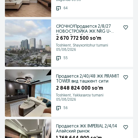
Bugunda 05:53
64
СРОЧНО!Продается 2/8/27
НОВОСТРОЙКА ЖК NRG U-
Tower Дружба Народов
2 670 772 500 so’m
Toshkent, Shayxontohur tumani
05/08/2026
55
Продается 2/40/48 ЖК PIRAMIT
TOWER вид ташкент сити
2 848 824 000 so’m
Toshkent, Yakkasaroy tumani
05/08/2026
56
Продается ЖК IMPERIAL 2/4/14
Алайский рынок