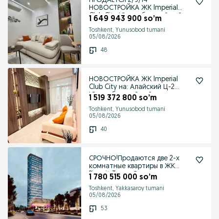
ПРОДАЕТСЯ 2/9/14
НОВОСТРОЙКА ЖК Imperial
Club City Юнусабадский райо
1 649 943 900 so’m
Toshkent, Yunusobod tumani
05/08/2026
48
НОВОСТРОЙКА ЖК Imperial
Club City на: Алайский Ц-2
Юнусабадский район
1 519 372 800 so’m
Toshkent, Yunusobod tumani
05/08/2026
40
СРОЧНО!Продаются две 2-х
комнатные квартиры в ЖК
Piramit Tower Ориен
1 780 515 000 so’m
Toshkent, Yakkasaroy tumani
05/08/2026
53