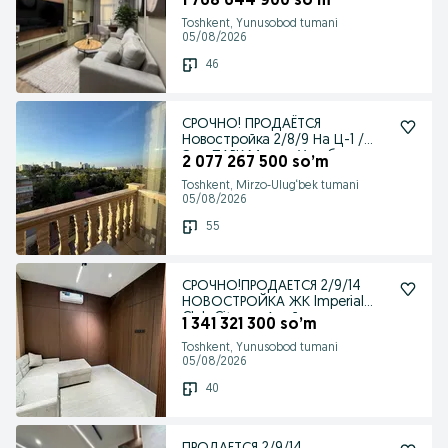
1 768 644 900 so’m
Toshkent, Yunusobod tumani
05/08/2026
46
СРОЧНО! ПРОДАЁТСЯ
Новостройка 2/8/9 На Ц-1 /
Эко ПАРК Мирзо-Улугбек
2 077 267 500 so’m
Toshkent, Mirzo-Ulug‘bek tumani
05/08/2026
55
СРОЧНО!ПРОДАЕТСЯ 2/9/14
НОВОСТРОЙКА ЖК Imperial
Club City на: Алайски
1 341 321 300 so’m
Toshkent, Yunusobod tumani
05/08/2026
40