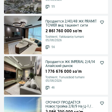
05/08/2026
55
Продается 2/40/48 ЖК PIRAMIT
TOWER вид ташкент сити
2 861 760 000 so’m
Toshkent, Yakkasaroy tumani
05/08/2026
56
Продается ЖК IMPERIAL 2/4/14
Алайский рынок
1 776 676 000 so’m
Toshkent, Yunusobod tumani
05/08/2026
46
СРОЧНО! ПРОДАЁТСЯ
Новостройка 2/8/9 На Ц-1 /
Эко ПАРК Мирзо-Улугбек