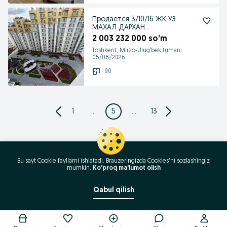
Продается 3/10/16 ЖК УЗ
МАХАЛ ДАРХАН
Новомосковская
2 003 232 000 so’m
Toshkent, Mirzo-Ulug‘bek tumani
05/08/2026
90
1
...
5
...
13
Bu sayt Cookie fayllarni ishlatadi. Brauzeringizda Cookies'ni sozlashingiz
mumkin.
Ko'proq ma'lumot olish
Qabul qilish
Qo'ng'iroq / SMS