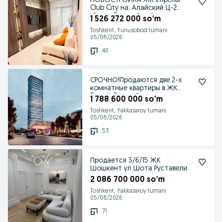
НОВОСТРОЙКА ЖК Imperial
Club City на: Алайский Ц-2
Юнусабадский район
1 526 272 000 so’m
Toshkent, Yunusobod tumani
05/08/2026
40
СРОЧНО!Продаются две 2-х
комнатные квартиры в ЖК
Piramit Tower Ориен
1 788 600 000 so’m
Toshkent, Yakkasaroy tumani
05/08/2026
53
Продается 3/6/15 ЖК
Шошкент ул Шота Руставели
2 086 700 000 so’m
Toshkent, Yakkasaroy tumani
05/08/2026
71