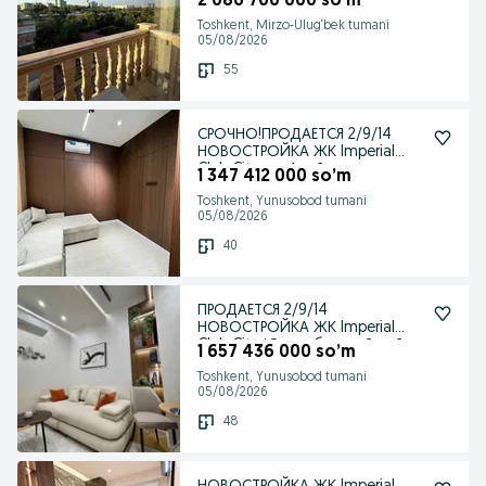
2 086 700 000 so’m
Toshkent, Mirzo-Ulug‘bek tumani
05/08/2026
55
СРОЧНО!ПРОДАЕТСЯ 2/9/14
НОВОСТРОЙКА ЖК Imperial
Club City на: Алайски
1 347 412 000 so’m
Toshkent, Yunusobod tumani
05/08/2026
40
ПРОДАЕТСЯ 2/9/14
НОВОСТРОЙКА ЖК Imperial
Club City Юнусабадский райо
1 657 436 000 so’m
Toshkent, Yunusobod tumani
05/08/2026
48