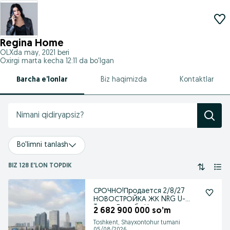
Regina Home
OLXda
may, 2021
beri
Oxirgi marta kecha 12:11 da bo'lgan
Barcha e’lonlar
Biz haqimizda
Kontaktlar
Bo'limni tanlash
BIZ 128 E'LON TOPDIK
СРОЧНО!Продается 2/8/27
НОВОСТРОЙКА ЖК NRG U-
Tower Дружба Народов
2 682 900 000 so’m
Toshkent, Shayxontohur tumani